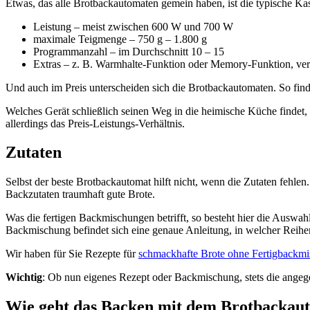
Etwas, das alle Brotbackautomaten gemein haben, ist die typische Ka
Leistung – meist zwischen 600 W und 700 W
maximale Teigmenge – 750 g – 1.800 g
Programmanzahl – im Durchschnitt 10 – 15
Extras – z. B. Warmhalte-Funktion oder Memory-Funktion, ve
Und auch im Preis unterscheiden sich die Brotbackautomaten. So finde
Welches Gerät schließlich seinen Weg in die heimische Küche findet
allerdings das Preis-Leistungs-Verhältnis.
Zutaten
Selbst der beste Brotbackautomat hilft nicht, wenn die Zutaten fehl
Backzutaten traumhaft gute Brote.
Was die fertigen Backmischungen betrifft, so besteht hier die Ausw
Backmischung befindet sich eine genaue Anleitung, in welcher Reihen
Wir haben für Sie Rezepte für
schmackhafte Brote ohne Fertigbackm
Wichtig
: Ob nun eigenes Rezept oder Backmischung, stets die ang
Wie geht das Backen mit dem Brotbackau