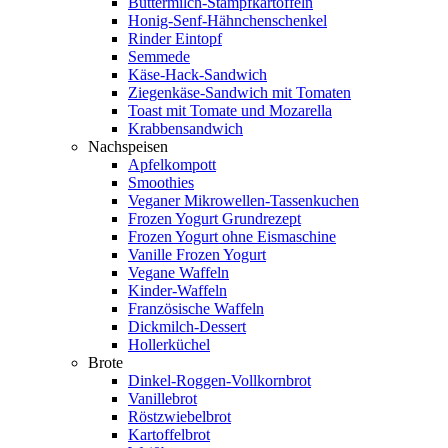
Buttermilch-Stampfkartoffeln
Honig-Senf-Hähnchenschenkel
Rinder Eintopf
Semmede
Käse-Hack-Sandwich
Ziegenkäse-Sandwich mit Tomaten
Toast mit Tomate und Mozarella
Krabbensandwich
Nachspeisen
Apfelkompott
Smoothies
Veganer Mikrowellen-Tassenkuchen
Frozen Yogurt Grundrezept
Frozen Yogurt ohne Eismaschine
Vanille Frozen Yogurt
Vegane Waffeln
Kinder-Waffeln
Französische Waffeln
Dickmilch-Dessert
Hollerküchel
Brote
Dinkel-Roggen-Vollkornbrot
Vanillebrot
Röstzwiebelbrot
Kartoffelbrot