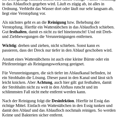
in das Ablaufloch gegeben wird. Läuft es zügig ab, ist alles in
Ordnung. Verbleibt das Wasser dort oder läuft nur sehr langsam ab,
liegt eine Verstopfung vor.
Als nächstes geht es an die
Reinigung
bzw. Behebung der
Verstopfung. Hierfür ein Wattestäbchen in das Ablaufloch schieben.
Gut
festhalten
, damit es nicht zu tief hineinrutscht! Und mit Dreh-
und Ziehbewegungen die Verunreinigungen entfernen.
Wichtig
: drehen und ziehen, nicht schieben. Sonst kann es
passieren, dass der Dreck nur tiefer in den Ablauf geschoben wird.
Anstatt eines Wattestäbchens ist auch eine kleine Bürste oder ein
Pfeifenreiniger als Reinigungswerkzeug geeignet.
Für Verunreinigungen, die sich tiefer im Ablaufkanal befinden, ist
ein Strohhalm die Lösung. Dieser passt in den Kanal und lässt sich
leicht knicken. Aber
Achtung
, auch hier gilt: gut festhalten, damit
der Strohhalm nicht zu weit in den Abfluss rutscht und im
schlimmsten Fall nicht mehr entfernt werden kann.
Nach der Reinigung folgt die
Desinfektion
. Hierfür ist Essig das
richtige Mittel. Einfach ein Wattestäbchen in den Essig tunken und
damit den Ablauf und das Ablaufloch nochmals reinigen. So werden
Keime und Bakterien sicher entfernt.