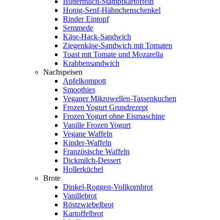
Buttermilch-Stampfkartoffeln
Honig-Senf-Hähnchenschenkel
Rinder Eintopf
Semmede
Käse-Hack-Sandwich
Ziegenkäse-Sandwich mit Tomaten
Toast mit Tomate und Mozarella
Krabbensandwich
Nachspeisen
Apfelkompott
Smoothies
Veganer Mikrowellen-Tassenkuchen
Frozen Yogurt Grundrezept
Frozen Yogurt ohne Eismaschine
Vanille Frozen Yogurt
Vegane Waffeln
Kinder-Waffeln
Französische Waffeln
Dickmilch-Dessert
Hollerküchel
Brote
Dinkel-Roggen-Vollkornbrot
Vanillebrot
Röstzwiebelbrot
Kartoffelbrot