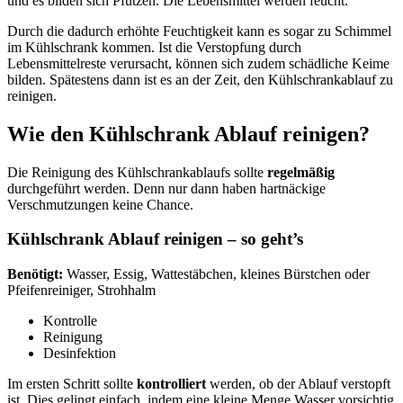
und es bilden sich Pfützen. Die Lebensmittel werden feucht.
Durch die dadurch erhöhte Feuchtigkeit kann es sogar zu Schimmel
im Kühlschrank kommen. Ist die Verstopfung durch
Lebensmittelreste verursacht, können sich zudem schädliche Keime
bilden. Spätestens dann ist es an der Zeit, den Kühlschrankablauf zu
reinigen.
Wie den Kühlschrank Ablauf reinigen?
Die Reinigung des Kühlschrankablaufs sollte
regelmäßig
durchgeführt werden. Denn nur dann haben hartnäckige
Verschmutzungen keine Chance.
Kühlschrank Ablauf reinigen – so geht’s
Benötigt:
Wasser, Essig, Wattestäbchen, kleines Bürstchen oder
Pfeifenreiniger, Strohhalm
Kontrolle
Reinigung
Desinfektion
Im ersten Schritt sollte
kontrolliert
werden, ob der Ablauf verstopft
ist. Dies gelingt einfach, indem eine kleine Menge Wasser vorsichtig