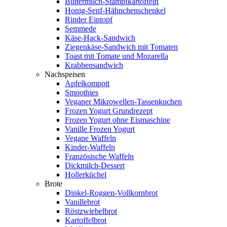
Buttermilch-Stampfkartoffeln
Honig-Senf-Hähnchenschenkel
Rinder Eintopf
Semmede
Käse-Hack-Sandwich
Ziegenkäse-Sandwich mit Tomaten
Toast mit Tomate und Mozarella
Krabbensandwich
Nachspeisen
Apfelkompott
Smoothies
Veganer Mikrowellen-Tassenkuchen
Frozen Yogurt Grundrezept
Frozen Yogurt ohne Eismaschine
Vanille Frozen Yogurt
Vegane Waffeln
Kinder-Waffeln
Französische Waffeln
Dickmilch-Dessert
Hollerküchel
Brote
Dinkel-Roggen-Vollkornbrot
Vanillebrot
Röstzwiebelbrot
Kartoffelbrot